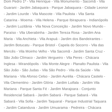
Dom Pedro 1º - Vila Henrique - Vila Monumento - Sacomã - Vila
Guarani - Jardim Jabaquara - Parque Jabaquara - Cidade Leonor
- Jardim Lourde - Vila Mascote - Vila Paulista - Vila Santa
Catarina - Moema - Vila Helena - Parque Ibirapuera - Indianópolis
- Jardim Luzitânia - Vila Nova Conceição - Jardim Novo Mundo -
Paraíso - Vila Uberabinha - Jardim Tereza Rosa - Jardim Ana
Maria - Vila Anchieta - Vila Arapuá - Jardim dos Bandeirantes -
Jardim Botucatu - Parque Bristol - Capela do Socorro - Vila das
Mercês - Vila Moinho Velho - Vila Sacomã - Jardim Santa Cruz -
São João Clímaco - Jardim Vergueiro - Vila Peres - Chácara
Inglesa - Mirandópolis - Vila Monte Alegre - Planalto Paulista - Vila
São João - São Judas - Vila São Pedro - Vila da Saúde - Vila
Mariana - Vila Afonso Celso - Jardim Aurélia - Chácara Castelo -
Vila Clementino - Jardim Glória - Jardim Lutfala - Jardim Vila
Mariana - Parque Santa Fé - Jardim Marajoara - Conjunto
Residencial Sabará - Jardim Sabará - Parque Sabará - Vila
Sabará - Vila Sofia - Jardim Taquaral - Parque Industrial Taquara
- Jardim Catanduva - Jardim Umuarama - Pedreira - Chácara