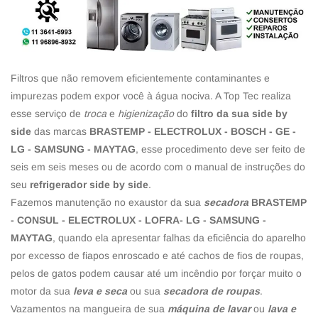
Filtros que não removem eficientemente contaminantes e
impurezas podem expor você à água nociva. A Top Tec realiza
esse serviço de
troca
e
higienização
do
filtro da sua side by
side
das marcas
BRASTEMP - ELECTROLUX - BOSCH - GE -
LG - SAMSUNG - MAYTAG
, esse procedimento deve ser feito de
seis em seis meses ou de acordo com o manual de instruções do
seu
refrigerador side by side
.
Fazemos manutenção no exaustor da sua
secadora
BRASTEMP
- CONSUL - ELECTROLUX - LOFRA- LG - SAMSUNG -
MAYTAG
, quando ela apresentar falhas da eficiência do aparelho
por excesso de fiapos enroscado e até cachos de fios de roupas,
pelos de gatos podem causar até um incêndio por forçar muito o
motor da sua
leva e seca
ou sua
secadora de roupas
.
Vazamentos na mangueira de sua
máquina de lavar
ou
lava e