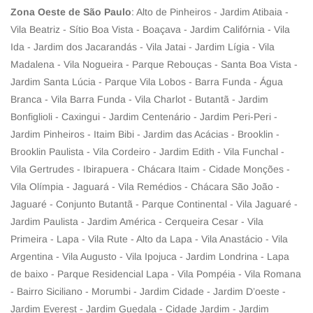
Zona Oeste de São Paulo
: Alto de Pinheiros - Jardim Atibaia -
Vila Beatriz - Sítio Boa Vista - Boaçava - Jardim Califórnia - Vila
Ida - Jardim dos Jacarandás - Vila Jatai - Jardim Lígia - Vila
Madalena - Vila Nogueira - Parque Rebouças - Santa Boa Vista -
Jardim Santa Lúcia - Parque Vila Lobos - Barra Funda - Água
Branca - Vila Barra Funda - Vila Charlot - Butantã - Jardim
Bonfiglioli - Caxingui - Jardim Centenário - Jardim Peri-Peri -
Jardim Pinheiros - Itaim Bibi - Jardim das Acácias - Brooklin -
Brooklin Paulista - Vila Cordeiro - Jardim Edith - Vila Funchal -
Vila Gertrudes - Ibirapuera - Chácara Itaim - Cidade Monções -
Vila Olímpia - Jaguará - Vila Remédios - Chácara São João -
Jaguaré - Conjunto Butantã - Parque Continental - Vila Jaguaré -
Jardim Paulista - Jardim América - Cerqueira Cesar - Vila
Primeira - Lapa - Vila Rute - Alto da Lapa - Vila Anastácio - Vila
Argentina - Vila Augusto - Vila Ipojuca - Jardim Londrina - Lapa
de baixo - Parque Residencial Lapa - Vila Pompéia - Vila Romana
- Bairro Siciliano - Morumbi - Jardim Cidade - Jardim D’oeste -
Jardim Everest - Jardim Guedala - Cidade Jardim - Jardim