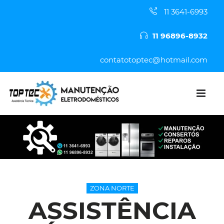
11 3641-6993
11 96896-8932
contatotoptec@hotmail.com
ZONA NORTE
ASSISTÊNCIA