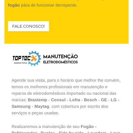
fogão
pára de funcionar derrepente.
FALE CONOSCO!
Agende sua visita, para o horário que melhor lhe convém,
temos os melhores profissionais em manutenção e
reparos de eletrodomésticos importado ou nacional das
marcas:
Brastemp
-
Consul
-
Lofra
-
Bosch
-
GE
-
LG
-
Samsung
-
Maytag
. com cobertura por escrito dos
serviços e peças usadas.
Realizaremos a manutenção de seu
Fogão
-
Refrigerador
-
Duplex
-
Side by side
-
Lavadora
-
Lava