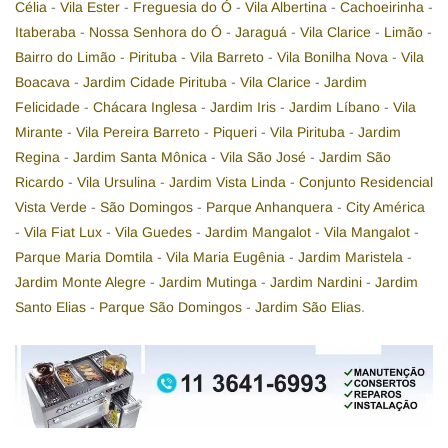
Célia
-
Vila Ester
-
Freguesia do Ó
-
Vila Albertina
-
Cachoeirinha
-
Itaberaba
-
Nossa Senhora do Ó
-
Jaraguá
-
Vila Clarice
-
Limão
-
Bairro do Limão
-
Pirituba
-
Vila Barreto
-
Vila Bonilha Nova
-
Vila
Boacava
-
Jardim Cidade Pirituba
-
Vila Clarice
-
Jardim
Felicidade
-
Chácara Inglesa
-
Jardim Iris
-
Jardim Líbano
-
Vila
Mirante
-
Vila Pereira Barreto
-
Piqueri
-
Vila Pirituba
-
Jardim
Regina
-
Jardim Santa Mônica
-
Vila São José
-
Jardim São
Ricardo
-
Vila Ursulina
-
Jardim Vista Linda
-
Conjunto Residencial
Vista Verde
-
São Domingos
-
Parque Anhanquera
-
City América
-
Vila Fiat Lux
-
Vila Guedes
-
Jardim Mangalot
-
Vila Mangalot
-
Parque Maria Domtila
-
Vila Maria Eugênia
-
Jardim Maristela
-
Jardim Monte Alegre
-
Jardim Mutinga
-
Jardim Nardini
-
Jardim
Santo Elias
-
Parque São Domingos
-
Jardim São Elias
.