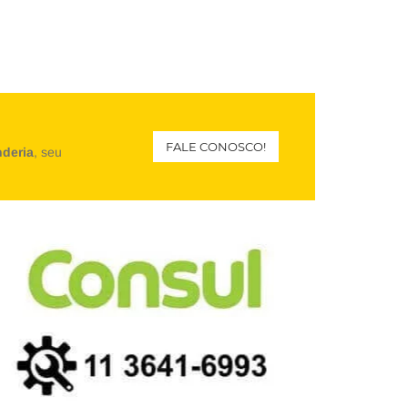
FALE CONOSCO!
nderia
, seu