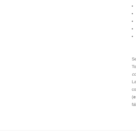
S
T
co
La
c
(
e
fá