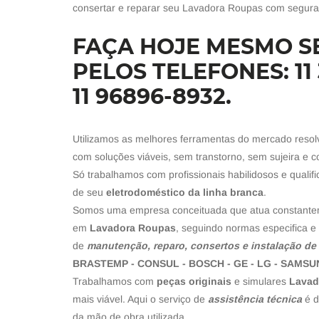
consertar e reparar seu Lavadora Roupas com segura
FAÇA HOJE MESMO 
PELOS TELEFONES: 11
11 96896-8932.
Utilizamos as melhores ferramentas do mercado reso
com soluções viáveis, sem transtorno, sem sujeira e c
Só trabalhamos com profissionais habilidosos e quali
de seu
eletrodoméstico da linha branca
.
Somos uma empresa conceituada que atua constante
em
Lavadora Roupas
, seguindo normas especifica 
de
manutenção, reparo, consertos e instalação d
BRASTEMP - CONSUL - BOSCH - GE - LG - SAMS
Trabalhamos com
peças originais
e simulares
Lavad
mais viável. Aqui o serviço de
assistência técnica
é d
da mão de obra utilizada.