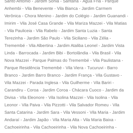
Santo Antônio - Jardim Sônia - Santana - Água Fria - Parque
Anhembi - Vila Benevente - Vila Bianca - Jardim Carmem
Verônica - Chora Menino - Jardim do Colégio - Jardim Guanandi -
Imirim - Vila José Casa Grande - Vila Mariza Mazzei - Vila Matias
- Vila Pauliceia - Vila Rabelo - Jardim Santa Luzia - Santa
Terezinha - Jardim São Paulo - Vila Siciliano - Vila Zélia -
Tremembé - Vila Albertina - Jardim Ataliba Leonel - Jardim Vista
Linda - Barrocada - Jardim Bibi - Bortolândia - Vila Brasil - Vila
Nova Mazzei - Parque Palmas do Tremembé - Vila Paulistana -
Parque Residência Tremembé - Vila Viera - Tucuruvi - Barro
Branco - Jardim Barro Branco - Jardim França - Vila Gustavo -
Vila Mazzei - Parada Inglesa - Vila Guilherme - Vila Bariri -
Carandiru - Coroa - Jardim Coroa - Chácara Cuoco - Jardim da
Divisa - Vila Eleonore - Vila Isolina Mazzei - Vila Isolina - Vila
Leonor - Vila Paiva - Vila Pizzotti - Vila Salvador Romeu - Vila
Santa Catarina - Jardim Sara - Vila Vessoni - Vila Maria - Jardim
Andaraí - Jardim Japão - Vila Maria Alta - Vila Maria Baixa -
Cachoeirinha - Vila Cachoeirinha - Vila Nova Cachoeirinha -