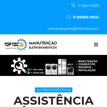
11 3641-6993
11 96896-8932
contatotoptec@hotmail.com
ELETRODOMÉSTICOS
ASSISTÊNCIA