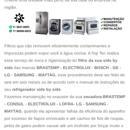
Chame uma unidade mais perto da sua casa ou empresa na
região.
Filtros que não removem eficientemente contaminantes e
impurezas podem expor você à água nociva. A Top Tec realiza
esse serviço de
troca
e
higienização
do
filtro da sua side by
side
das marcas
BRASTEMP - ELECTROLUX - BOSCH - GE -
LG - SAMSUNG - MAYTAG
, esse procedimento deve ser feito de
seis em seis meses ou de acordo com o manual de instruções do
seu
refrigerador side by side
.
Fazemos manutenção no exaustor da sua
secadora
BRASTEMP
- CONSUL - ELECTROLUX - LOFRA- LG - SAMSUNG -
MAYTAG
, quando ela apresentar falhas da eficiência do aparelho
por excesso de fiapos enroscado e até cachos de fios de roupas,
pelos de gatos podem causar até um incêndio por forçar muito o