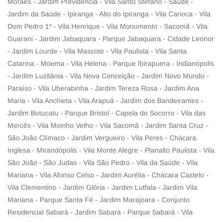
Moraes - Jardim Previdência - Vila Santo Stefano - Saúde -
Jardim da Saúde - Ipiranga - Alto do Ipiranga - Vila Carioca - Vila
Dom Pedro 1º - Vila Henrique - Vila Monumento - Sacomã - Vila
Guarani - Jardim Jabaquara - Parque Jabaquara - Cidade Leonor
- Jardim Lourde - Vila Mascote - Vila Paulista - Vila Santa
Catarina - Moema - Vila Helena - Parque Ibirapuera - Indianópolis
- Jardim Luzitânia - Vila Nova Conceição - Jardim Novo Mundo -
Paraíso - Vila Uberabinha - Jardim Tereza Rosa - Jardim Ana
Maria - Vila Anchieta - Vila Arapuá - Jardim dos Bandeirantes -
Jardim Botucatu - Parque Bristol - Capela do Socorro - Vila das
Mercês - Vila Moinho Velho - Vila Sacomã - Jardim Santa Cruz -
São João Clímaco - Jardim Vergueiro - Vila Peres - Chácara
Inglesa - Mirandópolis - Vila Monte Alegre - Planalto Paulista - Vila
São João - São Judas - Vila São Pedro - Vila da Saúde - Vila
Mariana - Vila Afonso Celso - Jardim Aurélia - Chácara Castelo -
Vila Clementino - Jardim Glória - Jardim Lutfala - Jardim Vila
Mariana - Parque Santa Fé - Jardim Marajoara - Conjunto
Residencial Sabará - Jardim Sabará - Parque Sabará - Vila