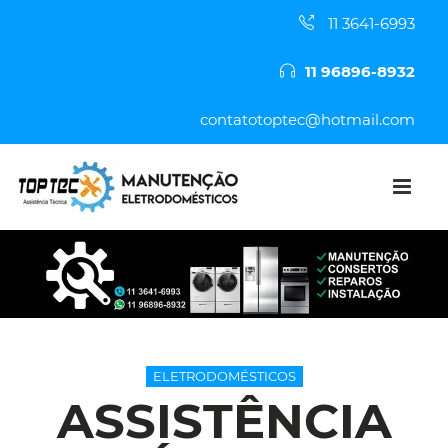
11 3641-6993
11 96896-8932
contatotoptec@hotmail.com
ELETRODOMÉSTICOS
ASSISTÊNCIA