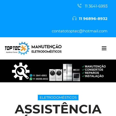
11 3641-6993
11 96896-8932
contatotoptec@hotmail.com
ELETRODOMÉSTICOS
ASSISTÊNCIA