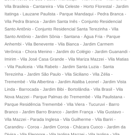
Vila Brasileia - Cantareira - Vila Celeste - Horto Florestal - Jardim
Itatinga - Lauzane Paulista - Parque Mandaqui - Pedra Branca -
Vila Pedra Branca - Jardim Santa Inês - Conjunto Residencial
Santo Antônio - Conjunto Residencial Santa Terezinha - Vila
Santo Antônio - Jardim Sônia - Santana - Água Fria - Parque
Anhembi - Vila Benevente - Vila Bianca - Jardim Carmem
Verônica - Chora Menino - Jardim do Colégio - Jardim Guanandi -
Imirim - Vila José Casa Grande - Vila Mariza Mazzei - Vila Matias
- Vila Pauliceia - Vila Rabelo - Jardim Santa Luzia - Santa
Terezinha - Jardim São Paulo - Vila Siciliano - Vila Zélia -
Tremembé - Vila Albertina - Jardim Ataliba Leonel - Jardim Vista
Linda - Barrocada - Jardim Bibi - Bortolândia - Vila Brasil - Vila
Nova Mazzei - Parque Palmas do Tremembé - Vila Paulistana -
Parque Residência Tremembé - Vila Viera - Tucuruvi - Barro
Branco - Jardim Barro Branco - Jardim França - Vila Gustavo -
Vila Mazzei - Parada Inglesa - Vila Guilherme - Vila Bariri -
Carandiru - Coroa - Jardim Coroa - Chácara Cuoco - Jardim da
Divisa - Vila Eleonore - Vila Isolina Mazzei - Vila Isolina - Vila