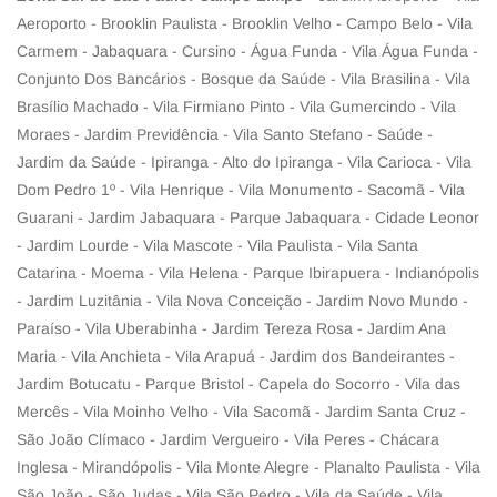
Aeroporto - Brooklin Paulista - Brooklin Velho - Campo Belo - Vila
Carmem - Jabaquara - Cursino - Água Funda - Vila Água Funda -
Conjunto Dos Bancários - Bosque da Saúde - Vila Brasilina - Vila
Brasílio Machado - Vila Firmiano Pinto - Vila Gumercindo - Vila
Moraes - Jardim Previdência - Vila Santo Stefano - Saúde -
Jardim da Saúde - Ipiranga - Alto do Ipiranga - Vila Carioca - Vila
Dom Pedro 1º - Vila Henrique - Vila Monumento - Sacomã - Vila
Guarani - Jardim Jabaquara - Parque Jabaquara - Cidade Leonor
- Jardim Lourde - Vila Mascote - Vila Paulista - Vila Santa
Catarina - Moema - Vila Helena - Parque Ibirapuera - Indianópolis
- Jardim Luzitânia - Vila Nova Conceição - Jardim Novo Mundo -
Paraíso - Vila Uberabinha - Jardim Tereza Rosa - Jardim Ana
Maria - Vila Anchieta - Vila Arapuá - Jardim dos Bandeirantes -
Jardim Botucatu - Parque Bristol - Capela do Socorro - Vila das
Mercês - Vila Moinho Velho - Vila Sacomã - Jardim Santa Cruz -
São João Clímaco - Jardim Vergueiro - Vila Peres - Chácara
Inglesa - Mirandópolis - Vila Monte Alegre - Planalto Paulista - Vila
São João - São Judas - Vila São Pedro - Vila da Saúde - Vila