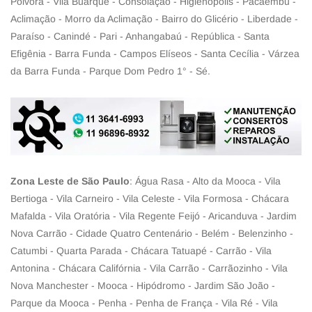
Pólvora - Vila Buarque - Consolação - Higienópolis - Pacaembu -
Aclimação - Morro da Aclimação - Bairro do Glicério - Liberdade -
Paraíso - Canindé - Pari - Anhangabaú - República - Santa
Efigênia - Barra Funda - Campos Elíseos - Santa Cecília - Várzea
da Barra Funda - Parque Dom Pedro 1° - Sé.
Zona Leste de São Paulo
: Água Rasa - Alto da Mooca - Vila
Bertioga - Vila Carneiro - Vila Celeste - Vila Formosa - Chácara
Mafalda - Vila Oratória - Vila Regente Feijó - Aricanduva - Jardim
Nova Carrão - Cidade Quatro Centenário - Belém - Belenzinho -
Catumbi - Quarta Parada - Chácara Tatuapé - Carrão - Vila
Antonina - Chácara Califórnia - Vila Carrão - Carrãozinho - Vila
Nova Manchester - Mooca - Hipódromo - Jardim São João -
Parque da Mooca - Penha - Penha de França - Vila Ré - Vila