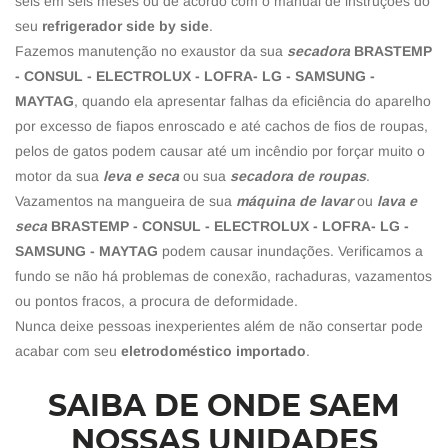
seis em seis meses ou de acordo com o manual de instruções do
seu
refrigerador side by side
.
Fazemos manutenção no exaustor da sua
secadora
BRASTEMP
- CONSUL - ELECTROLUX - LOFRA- LG - SAMSUNG -
MAYTAG
, quando ela apresentar falhas da eficiência do aparelho
por excesso de fiapos enroscado e até cachos de fios de roupas,
pelos de gatos podem causar até um incêndio por forçar muito o
motor da sua
leva e seca
ou sua
secadora de roupas
.
Vazamentos na mangueira de sua
máquina de lavar
ou
lava e
seca
BRASTEMP - CONSUL - ELECTROLUX - LOFRA- LG -
SAMSUNG - MAYTAG
podem causar inundações. Verificamos a
fundo se não há problemas de conexão, rachaduras, vazamentos
ou pontos fracos, a procura de deformidade.
Nunca deixe pessoas inexperientes além de não consertar pode
acabar com seu
eletrodoméstico importado
.
SAIBA DE ONDE SAEM
NOSSAS UNIDADES