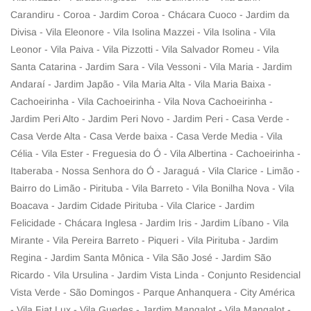
Carandiru - Coroa - Jardim Coroa - Chácara Cuoco - Jardim da
Divisa - Vila Eleonore - Vila Isolina Mazzei - Vila Isolina - Vila
Leonor - Vila Paiva - Vila Pizzotti - Vila Salvador Romeu - Vila
Santa Catarina - Jardim Sara - Vila Vessoni - Vila Maria - Jardim
Andaraí - Jardim Japão - Vila Maria Alta - Vila Maria Baixa -
Cachoeirinha - Vila Cachoeirinha - Vila Nova Cachoeirinha -
Jardim Peri Alto - Jardim Peri Novo - Jardim Peri - Casa Verde -
Casa Verde Alta - Casa Verde baixa - Casa Verde Media - Vila
Célia - Vila Ester - Freguesia do Ó - Vila Albertina - Cachoeirinha -
Itaberaba - Nossa Senhora do Ó - Jaraguá - Vila Clarice - Limão -
Bairro do Limão - Pirituba - Vila Barreto - Vila Bonilha Nova - Vila
Boacava - Jardim Cidade Pirituba - Vila Clarice - Jardim
Felicidade - Chácara Inglesa - Jardim Iris - Jardim Líbano - Vila
Mirante - Vila Pereira Barreto - Piqueri - Vila Pirituba - Jardim
Regina - Jardim Santa Mônica - Vila São José - Jardim São
Ricardo - Vila Ursulina - Jardim Vista Linda - Conjunto Residencial
Vista Verde - São Domingos - Parque Anhanquera - City América
- Vila Fiat Lux - Vila Guedes - Jardim Mangalot - Vila Mangalot -