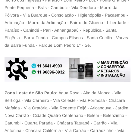
Morro dos Ingleses - Paraiso - Bom Retiro - Luz - Ponte Grande -
Ponte Pequena - Brás - Cambuci - Vila Deodoro - Morro da
Pólvora - Vila Buarque - Consolação - Higienópolis - Pacaembu -
Aclimação - Morro da Aclimação - Bairro do Glicério - Liberdade -
Paraíso - Canindé - Pari - Anhangabaú - República - Santa
Efigênia - Barra Funda - Campos Elíseos - Santa Cecília - Várzea
da Barra Funda - Parque Dom Pedro 1° - Sé.
Zona Leste de São Paulo
: Água Rasa - Alto da Mooca - Vila
Bertioga - Vila Carneiro - Vila Celeste - Vila Formosa - Chácara
Mafalda - Vila Oratória - Vila Regente Feijó - Aricanduva - Jardim
Nova Carrão - Cidade Quatro Centenário - Belém - Belenzinho -
Catumbi - Quarta Parada - Chácara Tatuapé - Carrão - Vila
Antonina - Chácara Califórnia - Vila Carrão - Carrãozinho - Vila