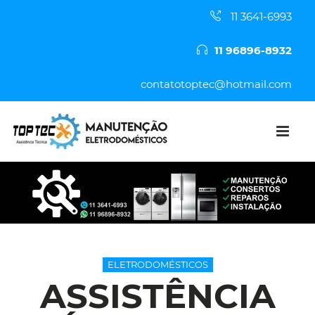
11 3641-6993
11 96896-8932
contatotoptec@hotmail.com
ELETRODOMÉSTICOS
ASSISTÊNCIA