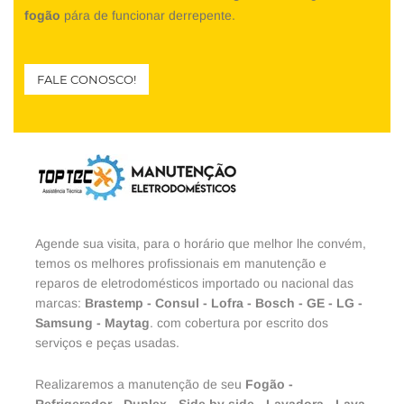
fogão
pára de funcionar derrepente.
FALE CONOSCO!
Agende sua visita, para o horário que melhor lhe convém,
temos os melhores profissionais em manutenção e
reparos de eletrodomésticos importado ou nacional das
marcas:
Brastemp
-
Consul
-
Lofra
-
Bosch
-
GE
-
LG
-
Samsung
-
Maytag
. com cobertura por escrito dos
serviços e peças usadas.
Realizaremos a manutenção de seu
Fogão
-
Refrigerador
-
Duplex
-
Side by side
-
Lavadora
-
Lava