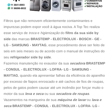
Filtros que não removem eficientemente contaminantes e
impurezas podem expor você à água nociva. A Top Tec realiza
esse serviço de
troca
e
higienização
do
filtro da sua side by
side
das marcas
BRASTEMP - ELECTROLUX - BOSCH - GE -
LG - SAMSUNG - MAYTAG
, esse procedimento deve ser feito de
seis em seis meses ou de acordo com o manual de instruções do
seu
refrigerador side by side
.
Fazemos manutenção no exaustor da sua
secadora
BRASTEMP
- CONSUL - ELECTROLUX - LOFRA- LG - SAMSUNG -
MAYTAG
, quando ela apresentar falhas da eficiência do aparelho
por excesso de fiapos enroscado e até cachos de fios de roupas,
pelos de gatos podem causar até um incêndio por forçar muito o
motor da sua
leva e seca
ou sua
secadora de roupas
.
Vazamentos na mangueira de sua
máquina de lavar
ou
lava e
seca
BRASTEMP - CONSUL - ELECTROLUX - LOFRA- LG -