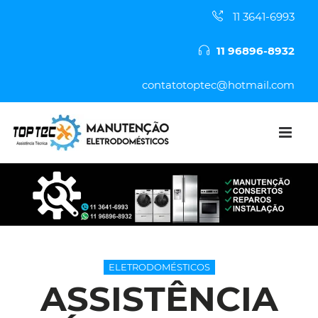
11 3641-6993
11 96896-8932
contatotoptec@hotmail.com
ELETRODOMÉSTICOS
ASSISTÊNCIA