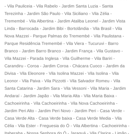
- Vila Pauliceia - Vila Rabelo - Jardim Santa Luzia - Santa
Terezinha - Jardim São Paulo - Vila Siciliano - Vila Zélia -
Tremembé - Vila Albertina - Jardim Ataliba Leonel - Jardim Vista
Linda - Barrocada - Jardim Bibi - Bortolândia - Vila Brasil - Vila
Nova Mazzei - Parque Palmas do Tremembé - Vila Paulistana -
Parque Residência Tremembé - Vila Viera - Tucuruvi - Barro
Branco - Jardim Barro Branco - Jardim França - Vila Gustavo -
Vila Mazzei - Parada Inglesa - Vila Guilherme - Vila Bariri -
Carandiru - Coroa - Jardim Coroa - Chácara Cuoco - Jardim da
Divisa - Vila Eleonore - Vila Isolina Mazzei - Vila Isolina - Vila
Leonor - Vila Paiva - Vila Pizzotti - Vila Salvador Romeu - Vila
Santa Catarina - Jardim Sara - Vila Vessoni - Vila Maria - Jardim
Andaraí - Jardim Japão - Vila Maria Alta - Vila Maria Baixa -
Cachoeirinha - Vila Cachoeirinha - Vila Nova Cachoeirinha -
Jardim Peri Alto - Jardim Peri Novo - Jardim Peri - Casa Verde -
Casa Verde Alta - Casa Verde baixa - Casa Verde Media - Vila
Célia - Vila Ester - Freguesia do Ó - Vila Albertina - Cachoeirinha -
Itaberaba - Nossa Senhora do Ó - Jaraguá - Vila Clarice - Limão -