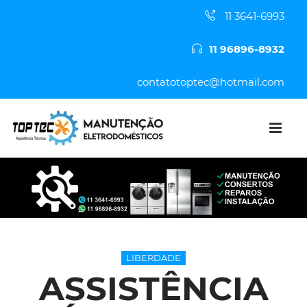
11 3641-6993
11 96896-8932
contatotoptec@hotmail.com
LIBERDADE
ASSISTÊNCIA