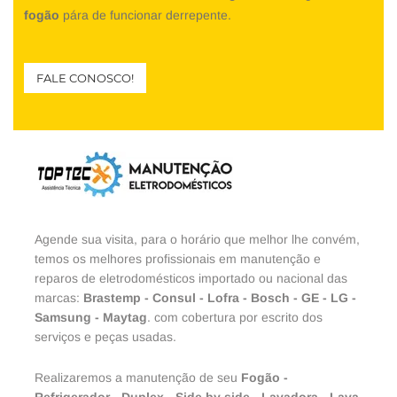
fogão
pára de funcionar derrepente.
FALE CONOSCO!
Agende sua visita, para o horário que melhor lhe convém,
temos os melhores profissionais em manutenção e
reparos de eletrodomésticos importado ou nacional das
marcas:
Brastemp
-
Consul
-
Lofra
-
Bosch
-
GE
-
LG
-
Samsung
-
Maytag
. com cobertura por escrito dos
serviços e peças usadas.
Realizaremos a manutenção de seu
Fogão
-
Refrigerador
-
Duplex
-
Side by side
-
Lavadora
-
Lava