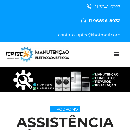
11 3641-6993
11 96896-8932
contatotoptec@hotmail.com
HIPÓDROMO
ASSISTÊNCIA