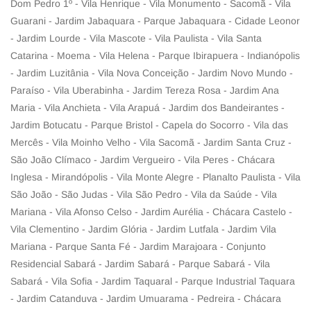
Dom Pedro 1º - Vila Henrique - Vila Monumento - Sacomã - Vila
Guarani - Jardim Jabaquara - Parque Jabaquara - Cidade Leonor
- Jardim Lourde - Vila Mascote - Vila Paulista - Vila Santa
Catarina - Moema - Vila Helena - Parque Ibirapuera - Indianópolis
- Jardim Luzitânia - Vila Nova Conceição - Jardim Novo Mundo -
Paraíso - Vila Uberabinha - Jardim Tereza Rosa - Jardim Ana
Maria - Vila Anchieta - Vila Arapuá - Jardim dos Bandeirantes -
Jardim Botucatu - Parque Bristol - Capela do Socorro - Vila das
Mercês - Vila Moinho Velho - Vila Sacomã - Jardim Santa Cruz -
São João Clímaco - Jardim Vergueiro - Vila Peres - Chácara
Inglesa - Mirandópolis - Vila Monte Alegre - Planalto Paulista - Vila
São João - São Judas - Vila São Pedro - Vila da Saúde - Vila
Mariana - Vila Afonso Celso - Jardim Aurélia - Chácara Castelo -
Vila Clementino - Jardim Glória - Jardim Lutfala - Jardim Vila
Mariana - Parque Santa Fé - Jardim Marajoara - Conjunto
Residencial Sabará - Jardim Sabará - Parque Sabará - Vila
Sabará - Vila Sofia - Jardim Taquaral - Parque Industrial Taquara
- Jardim Catanduva - Jardim Umuarama - Pedreira - Chácara