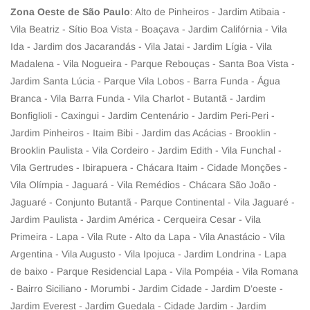
Zona Oeste de São Paulo
: Alto de Pinheiros - Jardim Atibaia -
Vila Beatriz - Sítio Boa Vista - Boaçava - Jardim Califórnia - Vila
Ida - Jardim dos Jacarandás - Vila Jatai - Jardim Lígia - Vila
Madalena - Vila Nogueira - Parque Rebouças - Santa Boa Vista -
Jardim Santa Lúcia - Parque Vila Lobos - Barra Funda - Água
Branca - Vila Barra Funda - Vila Charlot - Butantã - Jardim
Bonfiglioli - Caxingui - Jardim Centenário - Jardim Peri-Peri -
Jardim Pinheiros - Itaim Bibi - Jardim das Acácias - Brooklin -
Brooklin Paulista - Vila Cordeiro - Jardim Edith - Vila Funchal -
Vila Gertrudes - Ibirapuera - Chácara Itaim - Cidade Monções -
Vila Olímpia - Jaguará - Vila Remédios - Chácara São João -
Jaguaré - Conjunto Butantã - Parque Continental - Vila Jaguaré -
Jardim Paulista - Jardim América - Cerqueira Cesar - Vila
Primeira - Lapa - Vila Rute - Alto da Lapa - Vila Anastácio - Vila
Argentina - Vila Augusto - Vila Ipojuca - Jardim Londrina - Lapa
de baixo - Parque Residencial Lapa - Vila Pompéia - Vila Romana
- Bairro Siciliano - Morumbi - Jardim Cidade - Jardim D’oeste -
Jardim Everest - Jardim Guedala - Cidade Jardim - Jardim