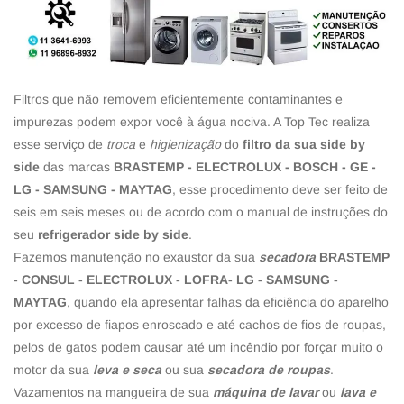
Filtros que não removem eficientemente contaminantes e
impurezas podem expor você à água nociva. A Top Tec realiza
esse serviço de
troca
e
higienização
do
filtro da sua side by
side
das marcas
BRASTEMP - ELECTROLUX - BOSCH - GE -
LG - SAMSUNG - MAYTAG
, esse procedimento deve ser feito de
seis em seis meses ou de acordo com o manual de instruções do
seu
refrigerador side by side
.
Fazemos manutenção no exaustor da sua
secadora
BRASTEMP
- CONSUL - ELECTROLUX - LOFRA- LG - SAMSUNG -
MAYTAG
, quando ela apresentar falhas da eficiência do aparelho
por excesso de fiapos enroscado e até cachos de fios de roupas,
pelos de gatos podem causar até um incêndio por forçar muito o
motor da sua
leva e seca
ou sua
secadora de roupas
.
Vazamentos na mangueira de sua
máquina de lavar
ou
lava e