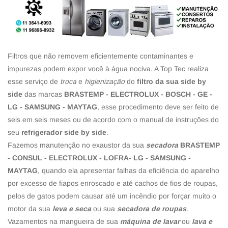
Filtros que não removem eficientemente contaminantes e
impurezas podem expor você à água nociva. A Top Tec realiza
esse serviço de
troca
e
higienização
do
filtro da sua side by
side
das marcas
BRASTEMP - ELECTROLUX - BOSCH - GE -
LG - SAMSUNG - MAYTAG
, esse procedimento deve ser feito de
seis em seis meses ou de acordo com o manual de instruções do
seu
refrigerador side by side
.
Fazemos manutenção no exaustor da sua
secadora
BRASTEMP
- CONSUL - ELECTROLUX - LOFRA- LG - SAMSUNG -
MAYTAG
, quando ela apresentar falhas da eficiência do aparelho
por excesso de fiapos enroscado e até cachos de fios de roupas,
pelos de gatos podem causar até um incêndio por forçar muito o
motor da sua
leva e seca
ou sua
secadora de roupas
.
Vazamentos na mangueira de sua
máquina de lavar
ou
lava e