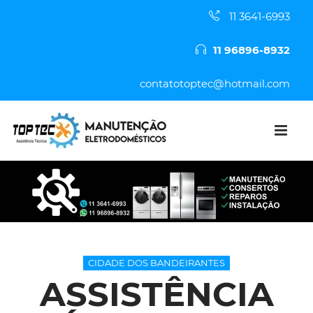
11 3641-6993
11 96896-8932
contatotoptec@hotmail.com
CIDADE DOS BANDEIRANTES
ASSISTÊNCIA