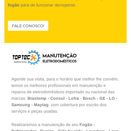
fogão
pára de funcionar derrepente.
FALE CONOSCO!
Agende sua visita, para o horário que melhor lhe convém,
temos os melhores profissionais em manutenção e
reparos de eletrodomésticos importado ou nacional das
marcas:
Brastemp
-
Consul
-
Lofra
-
Bosch
-
GE
-
LG
-
Samsung
-
Maytag
. com cobertura por escrito dos
serviços e peças usadas.
Realizaremos a manutenção de seu
Fogão
-
Refrigerador
-
Duplex
-
Side by side
-
Lavadora
-
Lava