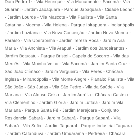
Dom Pedro 1º - Vila Henrique - Vila Monumento - Sacomã - Vila
Guarani - Jardim Jabaquara - Parque Jabaquara - Cidade Leonor
- Jardim Lourde - Vila Mascote - Vila Paulista - Vila Santa
Catarina - Moema - Vila Helena - Parque Ibirapuera - Indianópolis
- Jardim Luzitânia - Vila Nova Conceição - Jardim Novo Mundo -
Paraíso - Vila Uberabinha - Jardim Tereza Rosa - Jardim Ana
Maria - Vila Anchieta - Vila Arapuá - Jardim dos Bandeirantes -
Jardim Botucatu - Parque Bristol - Capela do Socorro - Vila das
Mercês - Vila Moinho Velho - Vila Sacomã - Jardim Santa Cruz -
São João Clímaco - Jardim Vergueiro - Vila Peres - Chácara
Inglesa - Mirandópolis - Vila Monte Alegre - Planalto Paulista - Vila
São João - São Judas - Vila São Pedro - Vila da Saúde - Vila
Mariana - Vila Afonso Celso - Jardim Aurélia - Chácara Castelo -
Vila Clementino - Jardim Glória - Jardim Lutfala - Jardim Vila
Mariana - Parque Santa Fé - Jardim Marajoara - Conjunto
Residencial Sabará - Jardim Sabará - Parque Sabará - Vila
Sabará - Vila Sofia - Jardim Taquaral - Parque Industrial Taquara
- Jardim Catanduva - Jardim Umuarama - Pedreira - Chácara