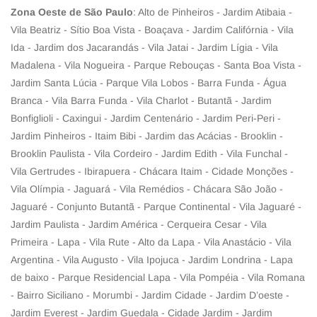
Zona Oeste de São Paulo
: Alto de Pinheiros - Jardim Atibaia -
Vila Beatriz - Sítio Boa Vista - Boaçava - Jardim Califórnia - Vila
Ida - Jardim dos Jacarandás - Vila Jatai - Jardim Lígia - Vila
Madalena - Vila Nogueira - Parque Rebouças - Santa Boa Vista -
Jardim Santa Lúcia - Parque Vila Lobos - Barra Funda - Água
Branca - Vila Barra Funda - Vila Charlot - Butantã - Jardim
Bonfiglioli - Caxingui - Jardim Centenário - Jardim Peri-Peri -
Jardim Pinheiros - Itaim Bibi - Jardim das Acácias - Brooklin -
Brooklin Paulista - Vila Cordeiro - Jardim Edith - Vila Funchal -
Vila Gertrudes - Ibirapuera - Chácara Itaim - Cidade Monções -
Vila Olímpia - Jaguará - Vila Remédios - Chácara São João -
Jaguaré - Conjunto Butantã - Parque Continental - Vila Jaguaré -
Jardim Paulista - Jardim América - Cerqueira Cesar - Vila
Primeira - Lapa - Vila Rute - Alto da Lapa - Vila Anastácio - Vila
Argentina - Vila Augusto - Vila Ipojuca - Jardim Londrina - Lapa
de baixo - Parque Residencial Lapa - Vila Pompéia - Vila Romana
- Bairro Siciliano - Morumbi - Jardim Cidade - Jardim D’oeste -
Jardim Everest - Jardim Guedala - Cidade Jardim - Jardim