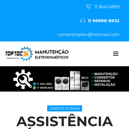
11 3641-6993
11 96896-8932
contatotoptec@hotmail.com
JARDIM ATIBAIA
ASSISTÊNCIA