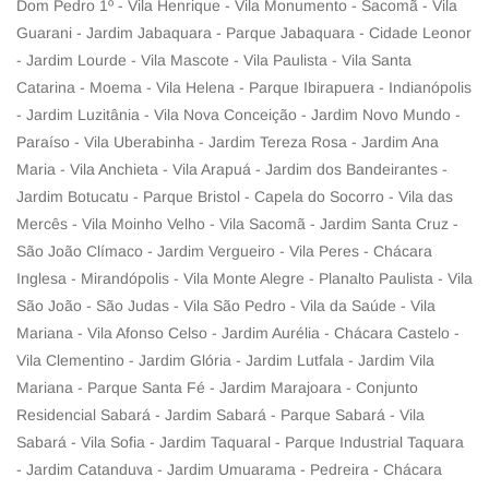
Dom Pedro 1º - Vila Henrique - Vila Monumento - Sacomã - Vila
Guarani - Jardim Jabaquara - Parque Jabaquara - Cidade Leonor
- Jardim Lourde - Vila Mascote - Vila Paulista - Vila Santa
Catarina - Moema - Vila Helena - Parque Ibirapuera - Indianópolis
- Jardim Luzitânia - Vila Nova Conceição - Jardim Novo Mundo -
Paraíso - Vila Uberabinha - Jardim Tereza Rosa - Jardim Ana
Maria - Vila Anchieta - Vila Arapuá - Jardim dos Bandeirantes -
Jardim Botucatu - Parque Bristol - Capela do Socorro - Vila das
Mercês - Vila Moinho Velho - Vila Sacomã - Jardim Santa Cruz -
São João Clímaco - Jardim Vergueiro - Vila Peres - Chácara
Inglesa - Mirandópolis - Vila Monte Alegre - Planalto Paulista - Vila
São João - São Judas - Vila São Pedro - Vila da Saúde - Vila
Mariana - Vila Afonso Celso - Jardim Aurélia - Chácara Castelo -
Vila Clementino - Jardim Glória - Jardim Lutfala - Jardim Vila
Mariana - Parque Santa Fé - Jardim Marajoara - Conjunto
Residencial Sabará - Jardim Sabará - Parque Sabará - Vila
Sabará - Vila Sofia - Jardim Taquaral - Parque Industrial Taquara
- Jardim Catanduva - Jardim Umuarama - Pedreira - Chácara