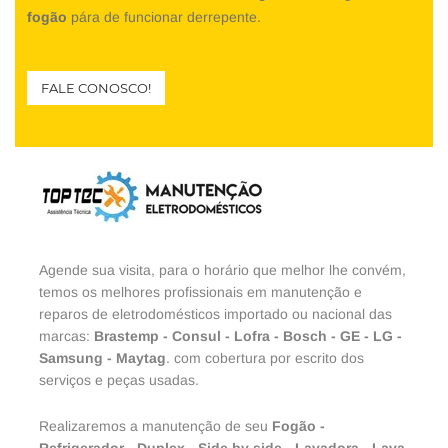
fogão
pára de funcionar derrepente.
FALE CONOSCO!
Agende sua visita, para o horário que melhor lhe convém,
temos os melhores profissionais em manutenção e
reparos de eletrodomésticos importado ou nacional das
marcas:
Brastemp
-
Consul
-
Lofra
-
Bosch
-
GE
-
LG
-
Samsung
-
Maytag
. com cobertura por escrito dos
serviços e peças usadas.
Realizaremos a manutenção de seu
Fogão
-
Refrigerador
-
Duplex
-
Side by side
-
Lavadora
-
Lava