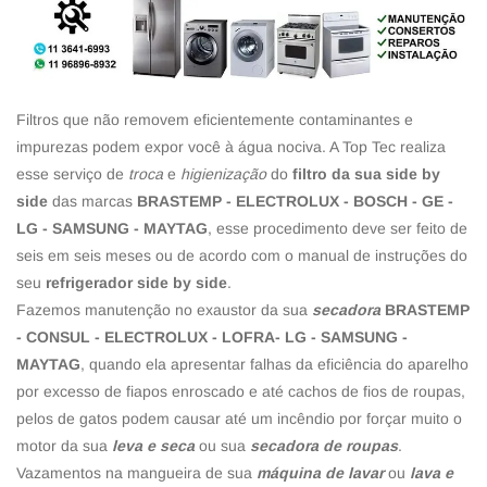
Filtros que não removem eficientemente contaminantes e
impurezas podem expor você à água nociva. A Top Tec realiza
esse serviço de
troca
e
higienização
do
filtro da sua side by
side
das marcas
BRASTEMP - ELECTROLUX - BOSCH - GE -
LG - SAMSUNG - MAYTAG
, esse procedimento deve ser feito de
seis em seis meses ou de acordo com o manual de instruções do
seu
refrigerador side by side
.
Fazemos manutenção no exaustor da sua
secadora
BRASTEMP
- CONSUL - ELECTROLUX - LOFRA- LG - SAMSUNG -
MAYTAG
, quando ela apresentar falhas da eficiência do aparelho
por excesso de fiapos enroscado e até cachos de fios de roupas,
pelos de gatos podem causar até um incêndio por forçar muito o
motor da sua
leva e seca
ou sua
secadora de roupas
.
Vazamentos na mangueira de sua
máquina de lavar
ou
lava e