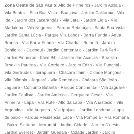
Zona Oeste de São Paulo
: Alto de Pinheiros - Jardim Atibaia -
Vila Beatriz - Sítio Boa Vista - Boaçava - Jardim Califórnia - Vila
Ida - Jardim dos Jacarandás - Vila Jatai - Jardim Lígia - Vila
Madalena - Vila Nogueira - Parque Rebouças - Santa Boa Vista -
Jardim Santa Lúcia - Parque Vila Lobos - Barra Funda - Água
Branca - Vila Barra Funda - Vila Charlot - Butantã - Jardim
Bonfiglioli - Caxingui - Jardim Centenário - Jardim Peri-Peri -
Jardim Pinheiros - Itaim Bibi - Jardim das Acácias - Brooklin -
Brooklin Paulista - Vila Cordeiro - Jardim Edith - Vila Funchal -
Vila Gertrudes - Ibirapuera - Chácara Itaim - Cidade Monções -
Vila Olímpia - Jaguará - Vila Remédios - Chácara São João -
Jaguaré - Conjunto Butantã - Parque Continental - Vila Jaguaré -
Jardim Paulista - Jardim América - Cerqueira Cesar - Vila
Primeira - Lapa - Vila Rute - Alto da Lapa - Vila Anastácio - Vila
Argentina - Vila Augusto - Vila Ipojuca - Jardim Londrina - Lapa
de baixo - Parque Residencial Lapa - Vila Pompéia - Vila Romana
- Bairro Siciliano - Morumbi - Jardim Cidade - Jardim D’oeste -
Jardim Everest - Jardim Guedala - Cidade Jardim - Jardim