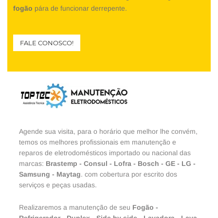
fogão
pára de funcionar derrepente.
FALE CONOSCO!
Agende sua visita, para o horário que melhor lhe convém,
temos os melhores profissionais em manutenção e
reparos de eletrodomésticos importado ou nacional das
marcas:
Brastemp
-
Consul
-
Lofra
-
Bosch
-
GE
-
LG
-
Samsung
-
Maytag
. com cobertura por escrito dos
serviços e peças usadas.
Realizaremos a manutenção de seu
Fogão
-
Refrigerador
-
Duplex
-
Side by side
-
Lavadora
-
Lava