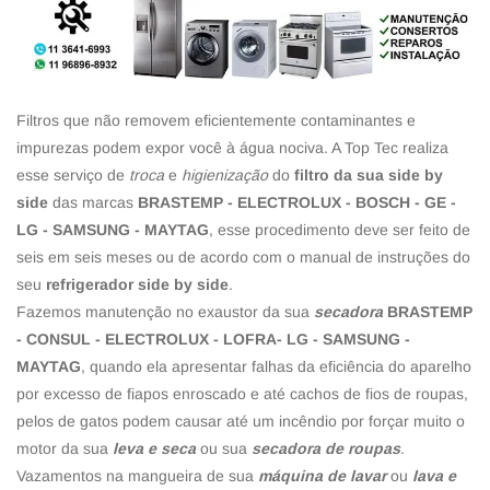
Filtros que não removem eficientemente contaminantes e
impurezas podem expor você à água nociva. A Top Tec realiza
esse serviço de
troca
e
higienização
do
filtro da sua side by
side
das marcas
BRASTEMP - ELECTROLUX - BOSCH - GE -
LG - SAMSUNG - MAYTAG
, esse procedimento deve ser feito de
seis em seis meses ou de acordo com o manual de instruções do
seu
refrigerador side by side
.
Fazemos manutenção no exaustor da sua
secadora
BRASTEMP
- CONSUL - ELECTROLUX - LOFRA- LG - SAMSUNG -
MAYTAG
, quando ela apresentar falhas da eficiência do aparelho
por excesso de fiapos enroscado e até cachos de fios de roupas,
pelos de gatos podem causar até um incêndio por forçar muito o
motor da sua
leva e seca
ou sua
secadora de roupas
.
Vazamentos na mangueira de sua
máquina de lavar
ou
lava e