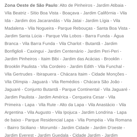
Zona Oeste de São Paulo
: Alto de Pinheiros - Jardim Atibaia -
Vila Beatriz - Sítio Boa Vista - Boaçava - Jardim Califórnia - Vila
Ida - Jardim dos Jacarandás - Vila Jatai - Jardim Lígia - Vila
Madalena - Vila Nogueira - Parque Rebouças - Santa Boa Vista -
Jardim Santa Lúcia - Parque Vila Lobos - Barra Funda - Água
Branca - Vila Barra Funda - Vila Charlot - Butantã - Jardim
Bonfiglioli - Caxingui - Jardim Centenário - Jardim Peri-Peri -
Jardim Pinheiros - Itaim Bibi - Jardim das Acácias - Brooklin -
Brooklin Paulista - Vila Cordeiro - Jardim Edith - Vila Funchal -
Vila Gertrudes - Ibirapuera - Chácara Itaim - Cidade Monções -
Vila Olímpia - Jaguará - Vila Remédios - Chácara São João -
Jaguaré - Conjunto Butantã - Parque Continental - Vila Jaguaré -
Jardim Paulista - Jardim América - Cerqueira Cesar - Vila
Primeira - Lapa - Vila Rute - Alto da Lapa - Vila Anastácio - Vila
Argentina - Vila Augusto - Vila Ipojuca - Jardim Londrina - Lapa
de baixo - Parque Residencial Lapa - Vila Pompéia - Vila Romana
- Bairro Siciliano - Morumbi - Jardim Cidade - Jardim D’oeste -
Jardim Everest - Jardim Guedala - Cidade Jardim - Jardim