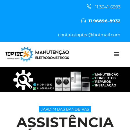
11 3641-6993
11 96896-8932
contatotoptec@hotmail.com
JARDIM DAS BANDEIRAS
ASSISTÊNCIA