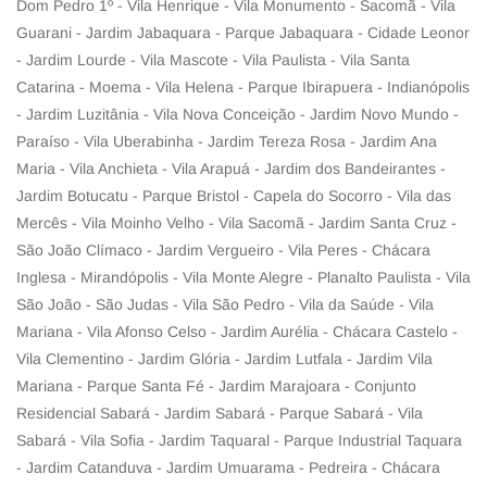
Dom Pedro 1º - Vila Henrique - Vila Monumento - Sacomã - Vila
Guarani - Jardim Jabaquara - Parque Jabaquara - Cidade Leonor
- Jardim Lourde - Vila Mascote - Vila Paulista - Vila Santa
Catarina - Moema - Vila Helena - Parque Ibirapuera - Indianópolis
- Jardim Luzitânia - Vila Nova Conceição - Jardim Novo Mundo -
Paraíso - Vila Uberabinha - Jardim Tereza Rosa - Jardim Ana
Maria - Vila Anchieta - Vila Arapuá - Jardim dos Bandeirantes -
Jardim Botucatu - Parque Bristol - Capela do Socorro - Vila das
Mercês - Vila Moinho Velho - Vila Sacomã - Jardim Santa Cruz -
São João Clímaco - Jardim Vergueiro - Vila Peres - Chácara
Inglesa - Mirandópolis - Vila Monte Alegre - Planalto Paulista - Vila
São João - São Judas - Vila São Pedro - Vila da Saúde - Vila
Mariana - Vila Afonso Celso - Jardim Aurélia - Chácara Castelo -
Vila Clementino - Jardim Glória - Jardim Lutfala - Jardim Vila
Mariana - Parque Santa Fé - Jardim Marajoara - Conjunto
Residencial Sabará - Jardim Sabará - Parque Sabará - Vila
Sabará - Vila Sofia - Jardim Taquaral - Parque Industrial Taquara
- Jardim Catanduva - Jardim Umuarama - Pedreira - Chácara