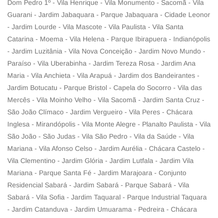
Dom Pedro 1º - Vila Henrique - Vila Monumento - Sacomã - Vila
Guarani - Jardim Jabaquara - Parque Jabaquara - Cidade Leonor
- Jardim Lourde - Vila Mascote - Vila Paulista - Vila Santa
Catarina - Moema - Vila Helena - Parque Ibirapuera - Indianópolis
- Jardim Luzitânia - Vila Nova Conceição - Jardim Novo Mundo -
Paraíso - Vila Uberabinha - Jardim Tereza Rosa - Jardim Ana
Maria - Vila Anchieta - Vila Arapuá - Jardim dos Bandeirantes -
Jardim Botucatu - Parque Bristol - Capela do Socorro - Vila das
Mercês - Vila Moinho Velho - Vila Sacomã - Jardim Santa Cruz -
São João Clímaco - Jardim Vergueiro - Vila Peres - Chácara
Inglesa - Mirandópolis - Vila Monte Alegre - Planalto Paulista - Vila
São João - São Judas - Vila São Pedro - Vila da Saúde - Vila
Mariana - Vila Afonso Celso - Jardim Aurélia - Chácara Castelo -
Vila Clementino - Jardim Glória - Jardim Lutfala - Jardim Vila
Mariana - Parque Santa Fé - Jardim Marajoara - Conjunto
Residencial Sabará - Jardim Sabará - Parque Sabará - Vila
Sabará - Vila Sofia - Jardim Taquaral - Parque Industrial Taquara
- Jardim Catanduva - Jardim Umuarama - Pedreira - Chácara