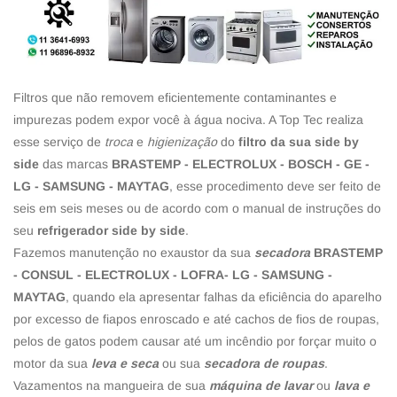
Filtros que não removem eficientemente contaminantes e
impurezas podem expor você à água nociva. A Top Tec realiza
esse serviço de
troca
e
higienização
do
filtro da sua side by
side
das marcas
BRASTEMP - ELECTROLUX - BOSCH - GE -
LG - SAMSUNG - MAYTAG
, esse procedimento deve ser feito de
seis em seis meses ou de acordo com o manual de instruções do
seu
refrigerador side by side
.
Fazemos manutenção no exaustor da sua
secadora
BRASTEMP
- CONSUL - ELECTROLUX - LOFRA- LG - SAMSUNG -
MAYTAG
, quando ela apresentar falhas da eficiência do aparelho
por excesso de fiapos enroscado e até cachos de fios de roupas,
pelos de gatos podem causar até um incêndio por forçar muito o
motor da sua
leva e seca
ou sua
secadora de roupas
.
Vazamentos na mangueira de sua
máquina de lavar
ou
lava e