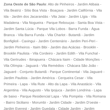
Zona Oeste de São Paulo
: Alto de Pinheiros - Jardim Atibaia -
Vila Beatriz - Sítio Boa Vista - Boaçava - Jardim Califórnia - Vila
Ida - Jardim dos Jacarandás - Vila Jatai - Jardim Lígia - Vila
Madalena - Vila Nogueira - Parque Rebouças - Santa Boa Vista -
Jardim Santa Lúcia - Parque Vila Lobos - Barra Funda - Água
Branca - Vila Barra Funda - Vila Charlot - Butantã - Jardim
Bonfiglioli - Caxingui - Jardim Centenário - Jardim Peri-Peri -
Jardim Pinheiros - Itaim Bibi - Jardim das Acácias - Brooklin -
Brooklin Paulista - Vila Cordeiro - Jardim Edith - Vila Funchal -
Vila Gertrudes - Ibirapuera - Chácara Itaim - Cidade Monções -
Vila Olímpia - Jaguará - Vila Remédios - Chácara São João -
Jaguaré - Conjunto Butantã - Parque Continental - Vila Jaguaré -
Jardim Paulista - Jardim América - Cerqueira Cesar - Vila
Primeira - Lapa - Vila Rute - Alto da Lapa - Vila Anastácio - Vila
Argentina - Vila Augusto - Vila Ipojuca - Jardim Londrina - Lapa
de baixo - Parque Residencial Lapa - Vila Pompéia - Vila Romana
- Bairro Siciliano - Morumbi - Jardim Cidade - Jardim D’oeste -
Jardim Everest - Jardim Guedala - Cidade Jardim - Jardim