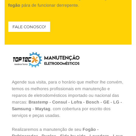
fogão
pára de funcionar derrepente.
FALE CONOSCO!
Agende sua visita, para o horário que melhor lhe convém,
temos os melhores profissionais em manutenção e
reparos de eletrodomésticos importado ou nacional das
marcas:
Brastemp
-
Consul
-
Lofra
-
Bosch
-
GE
-
LG
-
Samsung
-
Maytag
. com cobertura por escrito dos
serviços e peças usadas.
Realizaremos a manutenção de seu
Fogão
-
Refrigerador
-
Duplex
-
Side by side
-
Lavadora
-
Lava