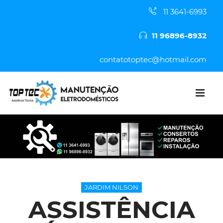
11 3641-6993
11 96896-8932
contatotoptec@hotmail.com
JARDIM NILSON
ASSISTÊNCIA