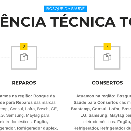
BOSQUE DA SAÚDE
TÊNCIA TÉCNICA T
2
3
REPAROS
CONSERTOS
amos na região: Bosque da
Atuamos na região: Bosqu
de para Reparos
das marcas
Saúde para Consertos
das m
emp, Consul, Lofra, Bosch, GE,
Brastemp, Consul, Lofra, Bos
LG, Samsung, Maytag para
LG, Samsung, Maytag
pa
eletrodomésticos:
Fogão,
eletrodomésticos:
Fogão
gerador, Refrigerador duplex,
Refrigerador, Refrigerador d