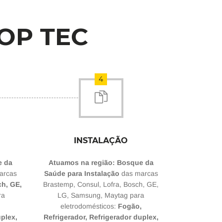
OP TEC
4
INSTALAÇÃO
e da
Atuamos na região: Bosque da
arcas
Saúde para Instalação
das marcas
ch, GE,
Brastemp, Consul, Lofra, Bosch, GE,
ra
LG, Samsung, Maytag para
,
eletrodomésticos:
Fogão,
uplex,
Refrigerador, Refrigerador duplex,