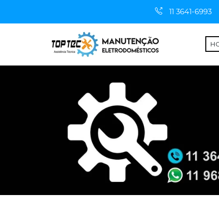
11 3641-6993
H