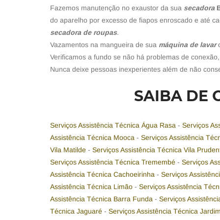
Fazemos manutenção no exaustor da sua
secadora
do aparelho por excesso de fiapos enroscado e até ca
secadora de roupas
.
Vazamentos na mangueira de sua
máquina de lavar
Verificamos a fundo se não há problemas de conexão,
Nunca deixe pessoas inexperientes além de não cons
SAIBA DE 
Serviços Assistência Técnica Água Rasa
-
Serviços As
Assistência Técnica Mooca
-
Serviços Assistência Té
Vila Matilde
-
Serviços Assistência Técnica Vila Prude
Serviços Assistência Técnica Tremembé
-
Serviços As
Assistência Técnica Cachoeirinha
-
Serviços Assistên
Assistência Técnica Limão
-
Serviços Assistência Técn
Assistência Técnica Barra Funda
-
Serviços Assistênc
Técnica Jaguaré
-
Serviços Assistência Técnica Jardi