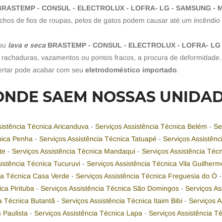
BRASTEMP - CONSUL - ELECTROLUX - LOFRA- LG - SAMSUNG -
chos de fios de roupas, pelos de gatos podem causar até um incêndio 
ou
lava e seca
BRASTEMP - CONSUL - ELECTROLUX - LOFRA- LG
 rachaduras, vazamentos ou pontos fracos, a procura de deformidade.
ertar pode acabar com seu
eletrodoméstico importado
.
ONDE SAEM NOSSAS UNIDA
sistência Técnica Aricanduva
-
Serviços Assistência Técnica Belém
-
Se
cnica Penha
-
Serviços Assistência Técnica Tatuapé
-
Serviços Assistên
nte
-
Serviços Assistência Técnica Mandaqui
-
Serviços Assistência Téc
sistência Técnica Tucuruvi
-
Serviços Assistência Técnica Vila Guilher
cia Técnica Casa Verde
-
Serviços Assistência Técnica Freguesia do Ó
ica Pirituba
-
Serviços Assistência Técnica São Domingos
-
Serviços As
ia Técnica Butantã
-
Serviços Assistência Técnica Itaim Bibi
-
Serviços 
m Paulista
-
Serviços Assistência Técnica Lapa
-
Serviços Assistência 