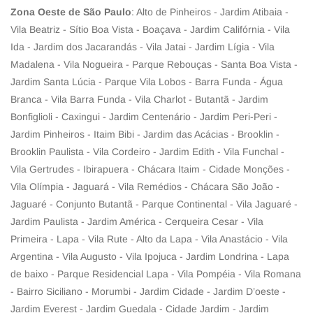
Zona Oeste de São Paulo
: Alto de Pinheiros - Jardim Atibaia -
Vila Beatriz - Sítio Boa Vista - Boaçava - Jardim Califórnia - Vila
Ida - Jardim dos Jacarandás - Vila Jatai - Jardim Lígia - Vila
Madalena - Vila Nogueira - Parque Rebouças - Santa Boa Vista -
Jardim Santa Lúcia - Parque Vila Lobos - Barra Funda - Água
Branca - Vila Barra Funda - Vila Charlot - Butantã - Jardim
Bonfiglioli - Caxingui - Jardim Centenário - Jardim Peri-Peri -
Jardim Pinheiros - Itaim Bibi - Jardim das Acácias - Brooklin -
Brooklin Paulista - Vila Cordeiro - Jardim Edith - Vila Funchal -
Vila Gertrudes - Ibirapuera - Chácara Itaim - Cidade Monções -
Vila Olímpia - Jaguará - Vila Remédios - Chácara São João -
Jaguaré - Conjunto Butantã - Parque Continental - Vila Jaguaré -
Jardim Paulista - Jardim América - Cerqueira Cesar - Vila
Primeira - Lapa - Vila Rute - Alto da Lapa - Vila Anastácio - Vila
Argentina - Vila Augusto - Vila Ipojuca - Jardim Londrina - Lapa
de baixo - Parque Residencial Lapa - Vila Pompéia - Vila Romana
- Bairro Siciliano - Morumbi - Jardim Cidade - Jardim D’oeste -
Jardim Everest - Jardim Guedala - Cidade Jardim - Jardim