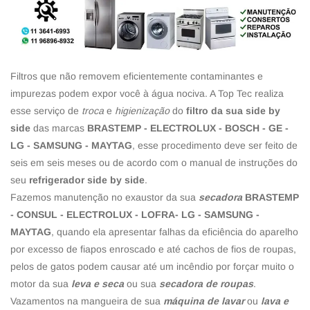
Filtros que não removem eficientemente contaminantes e
impurezas podem expor você à água nociva. A Top Tec realiza
esse serviço de
troca
e
higienização
do
filtro da sua side by
side
das marcas
BRASTEMP - ELECTROLUX - BOSCH - GE -
LG - SAMSUNG - MAYTAG
, esse procedimento deve ser feito de
seis em seis meses ou de acordo com o manual de instruções do
seu
refrigerador side by side
.
Fazemos manutenção no exaustor da sua
secadora
BRASTEMP
- CONSUL - ELECTROLUX - LOFRA- LG - SAMSUNG -
MAYTAG
, quando ela apresentar falhas da eficiência do aparelho
por excesso de fiapos enroscado e até cachos de fios de roupas,
pelos de gatos podem causar até um incêndio por forçar muito o
motor da sua
leva e seca
ou sua
secadora de roupas
.
Vazamentos na mangueira de sua
máquina de lavar
ou
lava e