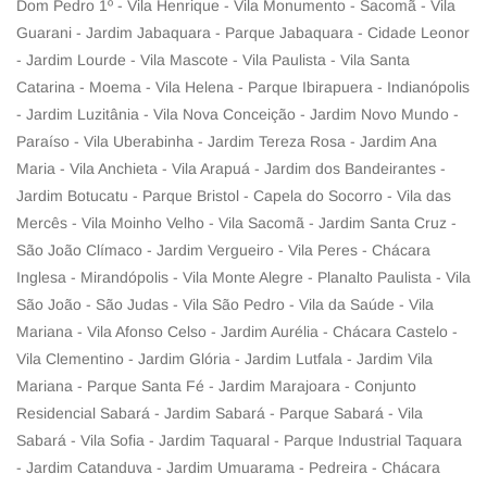
Dom Pedro 1º - Vila Henrique - Vila Monumento - Sacomã - Vila
Guarani - Jardim Jabaquara - Parque Jabaquara - Cidade Leonor
- Jardim Lourde - Vila Mascote - Vila Paulista - Vila Santa
Catarina - Moema - Vila Helena - Parque Ibirapuera - Indianópolis
- Jardim Luzitânia - Vila Nova Conceição - Jardim Novo Mundo -
Paraíso - Vila Uberabinha - Jardim Tereza Rosa - Jardim Ana
Maria - Vila Anchieta - Vila Arapuá - Jardim dos Bandeirantes -
Jardim Botucatu - Parque Bristol - Capela do Socorro - Vila das
Mercês - Vila Moinho Velho - Vila Sacomã - Jardim Santa Cruz -
São João Clímaco - Jardim Vergueiro - Vila Peres - Chácara
Inglesa - Mirandópolis - Vila Monte Alegre - Planalto Paulista - Vila
São João - São Judas - Vila São Pedro - Vila da Saúde - Vila
Mariana - Vila Afonso Celso - Jardim Aurélia - Chácara Castelo -
Vila Clementino - Jardim Glória - Jardim Lutfala - Jardim Vila
Mariana - Parque Santa Fé - Jardim Marajoara - Conjunto
Residencial Sabará - Jardim Sabará - Parque Sabará - Vila
Sabará - Vila Sofia - Jardim Taquaral - Parque Industrial Taquara
- Jardim Catanduva - Jardim Umuarama - Pedreira - Chácara