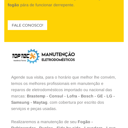
fogão
pára de funcionar derrepente.
FALE CONOSCO!
Agende sua visita, para o horário que melhor lhe convém,
temos os melhores profissionais em manutenção e
reparos de eletrodomésticos importado ou nacional das
marcas:
Brastemp
-
Consul
-
Lofra
-
Bosch
-
GE
-
LG
-
Samsung
-
Maytag
. com cobertura por escrito dos
serviços e peças usadas.
Realizaremos a manutenção de seu
Fogão
-
Refrigerador
-
Duplex
-
Side by side
-
Lavadora
-
Lava