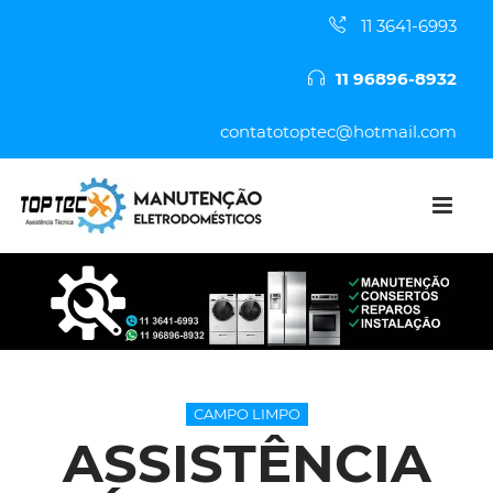
11 3641-6993
11 96896-8932
contatotoptec@hotmail.com
CAMPO LIMPO
ASSISTÊNCIA