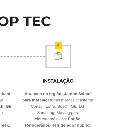
OP TEC
4
INSTALAÇÃO
abará
Atuamos na região: Jardim Sabará
as
para Instalação
das marcas Brastemp,
ch, GE,
Consul, Lofra, Bosch, GE, LG,
ra
Samsung, Maytag para
,
eletrodomésticos:
Fogão,
uplex,
Refrigerador, Refrigerador duplex,