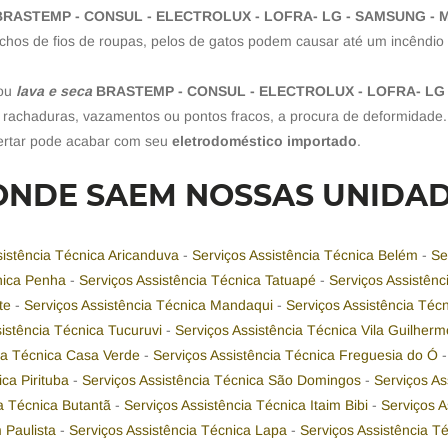
BRASTEMP - CONSUL - ELECTROLUX - LOFRA- LG - SAMSUNG -
chos de fios de roupas, pelos de gatos podem causar até um incêndio 
ou
lava e seca
BRASTEMP - CONSUL - ELECTROLUX - LOFRA- LG
 rachaduras, vazamentos ou pontos fracos, a procura de deformidade.
ertar pode acabar com seu
eletrodoméstico importado
.
ONDE SAEM NOSSAS UNIDA
sistência Técnica Aricanduva
-
Serviços Assistência Técnica Belém
-
Se
cnica Penha
-
Serviços Assistência Técnica Tatuapé
-
Serviços Assistên
nte
-
Serviços Assistência Técnica Mandaqui
-
Serviços Assistência Téc
sistência Técnica Tucuruvi
-
Serviços Assistência Técnica Vila Guilher
cia Técnica Casa Verde
-
Serviços Assistência Técnica Freguesia do Ó
ica Pirituba
-
Serviços Assistência Técnica São Domingos
-
Serviços As
ia Técnica Butantã
-
Serviços Assistência Técnica Itaim Bibi
-
Serviços 
m Paulista
-
Serviços Assistência Técnica Lapa
-
Serviços Assistência 