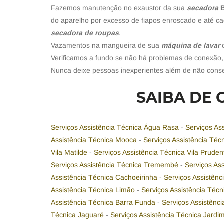
Fazemos manutenção no exaustor da sua
secadora
do aparelho por excesso de fiapos enroscado e até ca
secadora de roupas
.
Vazamentos na mangueira de sua
máquina de lavar
Verificamos a fundo se não há problemas de conexão,
Nunca deixe pessoas inexperientes além de não cons
SAIBA DE 
Serviços Assistência Técnica Água Rasa
-
Serviços As
Assistência Técnica Mooca
-
Serviços Assistência Té
Vila Matilde
-
Serviços Assistência Técnica Vila Prude
Serviços Assistência Técnica Tremembé
-
Serviços As
Assistência Técnica Cachoeirinha
-
Serviços Assistên
Assistência Técnica Limão
-
Serviços Assistência Técn
Assistência Técnica Barra Funda
-
Serviços Assistênc
Técnica Jaguaré
-
Serviços Assistência Técnica Jardi