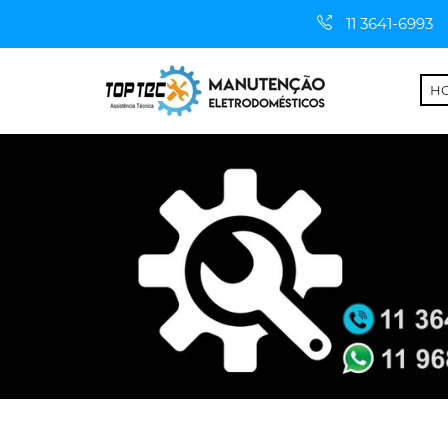
11 3641-6993
H