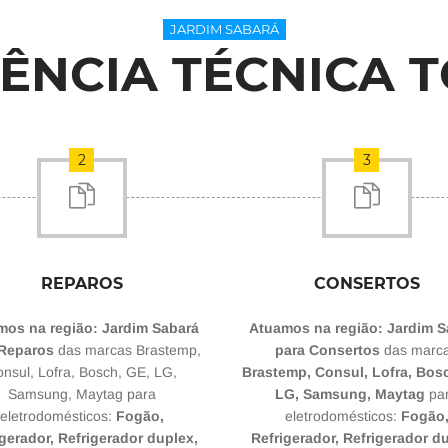
JARDIM SABARÁ
TÊNCIA TÉCNICA T
2
3
REPAROS
CONSERTOS
mos na região: Jardim Sabará
Atuamos na região: Jardim S
 Reparos
das marcas Brastemp,
para Consertos
das marc
nsul, Lofra, Bosch, GE, LG,
Brastemp, Consul, Lofra, Bos
Samsung, Maytag para
LG, Samsung, Maytag
pa
eletrodomésticos:
Fogão,
eletrodomésticos:
Fogão
gerador, Refrigerador duplex,
Refrigerador, Refrigerador d