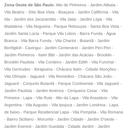
Zona Oeste de São Paulo
: Alto de Pinheiros - Jardim Atibaia -
Vila Beatriz - Sítio Boa Vista - Boaçava - Jardim Califórnia - Vila
Ida - Jardim dos Jacarandás - Vila Jatai - Jardim Lígia - Vila
Madalena - Vila Nogueira - Parque Rebouças - Santa Boa Vista -
Jardim Santa Lúcia - Parque Vila Lobos - Barra Funda - Água
Branca - Vila Barra Funda - Vila Charlot - Butantã - Jardim
Bonfiglioli - Caxingui - Jardim Centenário - Jardim Peri-Peri -
Jardim Pinheiros - Itaim Bibi - Jardim das Acácias - Brooklin -
Brooklin Paulista - Vila Cordeiro - Jardim Edith - Vila Funchal -
Vila Gertrudes - Ibirapuera - Chácara Itaim - Cidade Monções -
Vila Olímpia - Jaguará - Vila Remédios - Chácara São João -
Jaguaré - Conjunto Butantã - Parque Continental - Vila Jaguaré -
Jardim Paulista - Jardim América - Cerqueira Cesar - Vila
Primeira - Lapa - Vila Rute - Alto da Lapa - Vila Anastácio - Vila
Argentina - Vila Augusto - Vila Ipojuca - Jardim Londrina - Lapa
de baixo - Parque Residencial Lapa - Vila Pompéia - Vila Romana
- Bairro Siciliano - Morumbi - Jardim Cidade - Jardim D’oeste -
Jardim Everest - Jardim Guedala - Cidade Jardim - Jardim