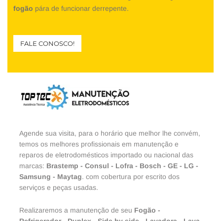
fogão
pára de funcionar derrepente.
FALE CONOSCO!
Agende sua visita, para o horário que melhor lhe convém,
temos os melhores profissionais em manutenção e
reparos de eletrodomésticos importado ou nacional das
marcas:
Brastemp
-
Consul
-
Lofra
-
Bosch
-
GE
-
LG
-
Samsung
-
Maytag
. com cobertura por escrito dos
serviços e peças usadas.
Realizaremos a manutenção de seu
Fogão
-
Refrigerador
-
Duplex
-
Side by side
-
Lavadora
-
Lava