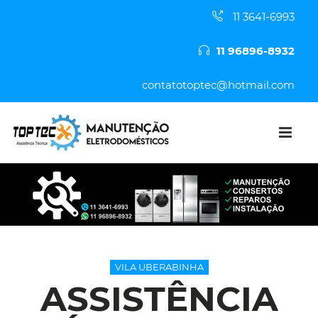
11 3641-6993
11 96896-8932
contatotoptec@hotmail.com
VILA UBERABINHA
ASSISTÊNCIA