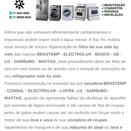
Filtros que não removem eficientemente contaminantes e
impurezas podem expor você à água nociva. A Top Tec realiza
esse serviço de
troca
e
higienização
do
filtro da sua side by
side
das marcas
BRASTEMP - ELECTROLUX - BOSCH - GE -
LG - SAMSUNG - MAYTAG
, esse procedimento deve ser feito de
seis em seis meses ou de acordo com o manual de instruções do
seu
refrigerador side by side
.
Fazemos manutenção no exaustor da sua
secadora
BRASTEMP
- CONSUL - ELECTROLUX - LOFRA- LG - SAMSUNG -
MAYTAG
, quando ela apresentar falhas da eficiência do aparelho
por excesso de fiapos enroscado e até cachos de fios de roupas,
pelos de gatos podem causar até um incêndio por forçar muito o
motor da sua
leva e seca
ou sua
secadora de roupas
.
Vazamentos na mangueira de sua
máquina de lavar
ou
lava e