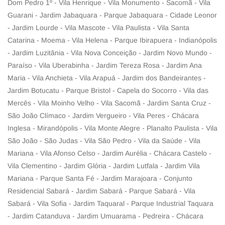
Dom Pedro 1º - Vila Henrique - Vila Monumento - Sacomã - Vila
Guarani - Jardim Jabaquara - Parque Jabaquara - Cidade Leonor
- Jardim Lourde - Vila Mascote - Vila Paulista - Vila Santa
Catarina - Moema - Vila Helena - Parque Ibirapuera - Indianópolis
- Jardim Luzitânia - Vila Nova Conceição - Jardim Novo Mundo -
Paraíso - Vila Uberabinha - Jardim Tereza Rosa - Jardim Ana
Maria - Vila Anchieta - Vila Arapuá - Jardim dos Bandeirantes -
Jardim Botucatu - Parque Bristol - Capela do Socorro - Vila das
Mercês - Vila Moinho Velho - Vila Sacomã - Jardim Santa Cruz -
São João Clímaco - Jardim Vergueiro - Vila Peres - Chácara
Inglesa - Mirandópolis - Vila Monte Alegre - Planalto Paulista - Vila
São João - São Judas - Vila São Pedro - Vila da Saúde - Vila
Mariana - Vila Afonso Celso - Jardim Aurélia - Chácara Castelo -
Vila Clementino - Jardim Glória - Jardim Lutfala - Jardim Vila
Mariana - Parque Santa Fé - Jardim Marajoara - Conjunto
Residencial Sabará - Jardim Sabará - Parque Sabará - Vila
Sabará - Vila Sofia - Jardim Taquaral - Parque Industrial Taquara
- Jardim Catanduva - Jardim Umuarama - Pedreira - Chácara